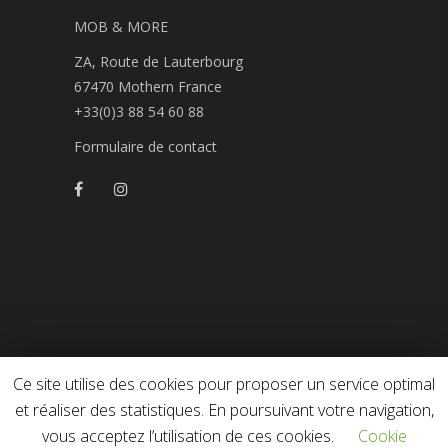
MOB & MORE
ZA, Route de Lauterbourg
67470 Mothern France
+33(0)3 88 54 60 88
Formulaire de contact
Ce site utilise des cookies pour proposer un service optimal
© Mob&More – Copyright 2019
et réaliser des statistiques. En poursuivant votre navigation,
Conditions générales de vente
vous acceptez l’utilisation de ces cookies.
Cookie